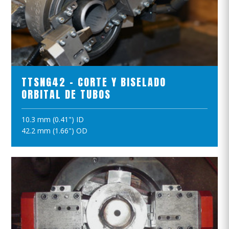
VER EL PRODUCTO
TTSNG42 - CORTE Y BISELADO
ORBITAL DE TUBOS
10.3 mm (0.41") ID
AÑADIR A LA CESTA
42.2 mm (1.66") OD