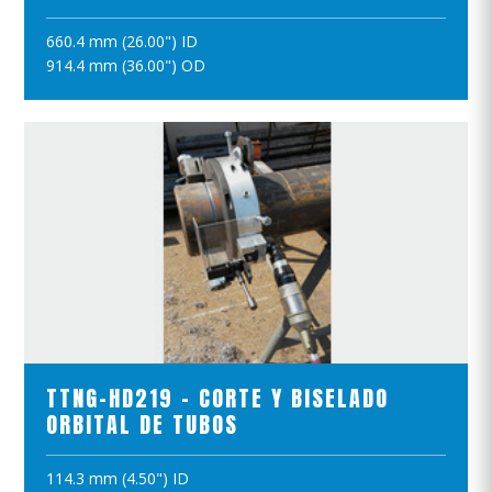
660.4 mm (26.00") ID
AÑADIR A LA CESTA
914.4 mm (36.00") OD
VER EL PRODUCTO
TTNG-HD219 - CORTE Y BISELADO
ORBITAL DE TUBOS
114.3 mm (4.50") ID
AÑADIR A LA CESTA