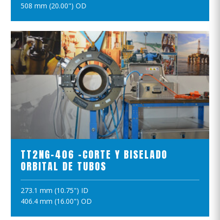
508 mm (20.00") OD
VER EL PRODUCTO
TT2NG-406 -CORTE Y BISELADO
ORBITAL DE TUBOS
273.1 mm (10.75") ID
AÑADIR A LA CESTA
406.4 mm (16.00") OD