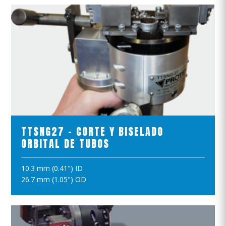
VER EL PRODUCTO
TTSNG27 - CORTE Y BISELADO
ORBITAL DE TUBOS
10.3 mm (0.41") ID
AÑADIR A LA CESTA
26.7 mm (1.05") OD