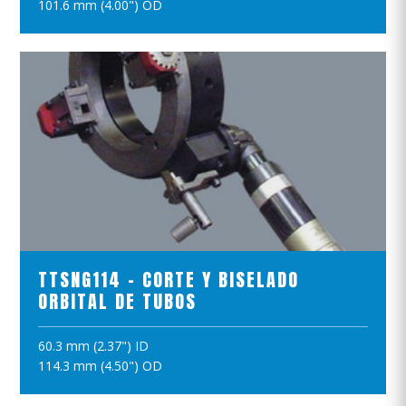
101.6 mm (4.00") OD
VER EL PRODUCTO
TTSNG114 - CORTE Y BISELADO
ORBITAL DE TUBOS
60.3 mm (2.37") ID
AÑADIR A LA CESTA
114.3 mm (4.50") OD