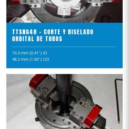
VER EL PRODUCTO
TTSNG48 - CORTE Y BISELADO
ORBITAL DE TUBOS
10.3 mm (0.41") ID
AÑADIR A LA CESTA
48.3 mm (1.90") OD
VER EL PRODUCTO