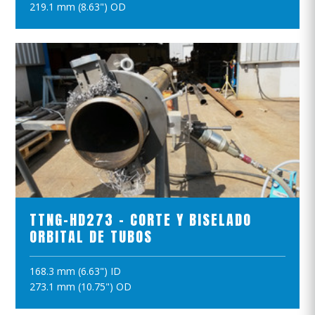
219.1 mm (8.63") OD
VER EL PRODUCTO
TTNG-HD273 - CORTE Y BISELADO
ORBITAL DE TUBOS
168.3 mm (6.63") ID
AÑADIR A LA CESTA
273.1 mm (10.75") OD