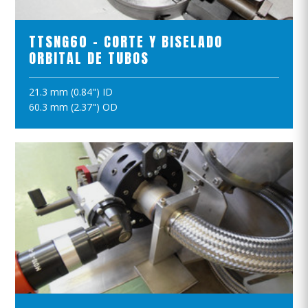
TTSNG60 - CORTE Y BISELADO
ORBITAL DE TUBOS
21.3 mm (0.84") ID
AÑADIR A LA CESTA
60.3 mm (2.37") OD
VER EL PRODUCTO