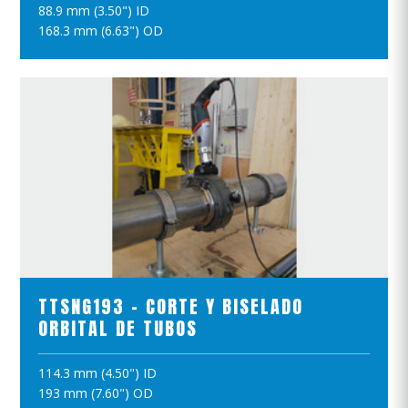
VER EL PRODUCTO
88.9 mm (3.50") ID
168.3 mm (6.63") OD
AÑADIR A LA CESTA
VER EL PRODUCTO
TTSNG193 - CORTE Y BISELADO
ORBITAL DE TUBOS
114.3 mm (4.50") ID
AÑADIR A LA CESTA
193 mm (7.60") OD