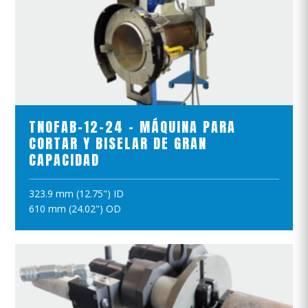
VER EL PRODUCTO
TNOFAB-12-24 - MÁQUINA PARA
CORTAR Y BISELAR DE GRAN
CAPACIDAD
323.9 mm (12.75") ID
AÑADIR A LA CESTA
610 mm (24.02") OD