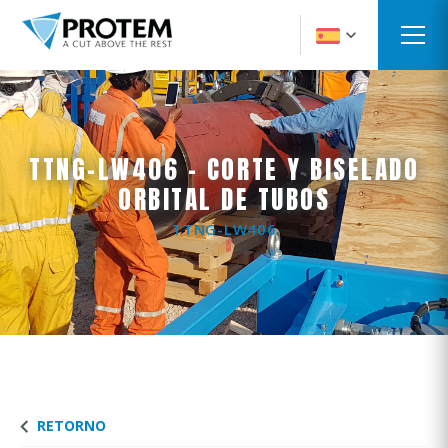
TTNG-LW406 - CORTE Y BISELADO
ORBITAL DE TUBOS
TTNG-LW406
RETORNO