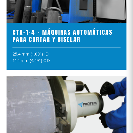
VER EL PRODUCTO
CTA-1-4 - MÁQUINAS AUTOMÁTICAS
PARA CORTAR Y BISELAR
25.4 mm (1.00") ID
AÑADIR A LA CESTA
114 mm (4.49") OD
VER EL PRODUCTO