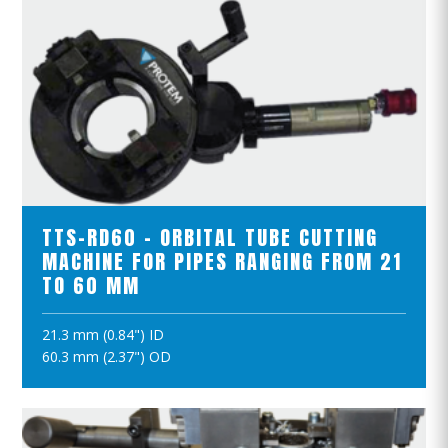
VER EL PRODUCTO
TTS-RD60 - ORBITAL TUBE CUTTING
MACHINE FOR PIPES RANGING FROM 21
TO 60 MM
21.3 mm (0.84") ID
AÑADIR A LA CESTA
60.3 mm (2.37") OD