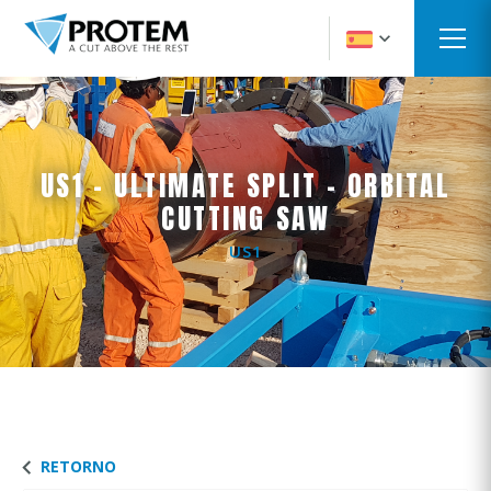
US1 - ULTIMATE SPLIT - ORBITAL
CUTTING SAW
US1
RETORNO