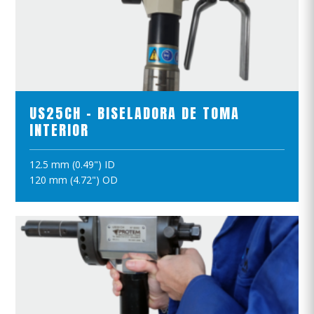
VER EL PRODUCTO
US25CH - BISELADORA DE TOMA
INTERIOR
12.5 mm (0.49") ID
AÑADIR A LA CESTA
120 mm (4.72") OD