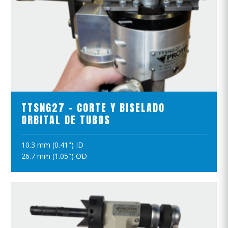
VER EL PRODUCTO
TTSNG27 - CORTE Y BISELADO
ORBITAL DE TUBOS
10.3 mm (0.41") ID
AÑADIR A LA CESTA
26.7 mm (1.05") OD